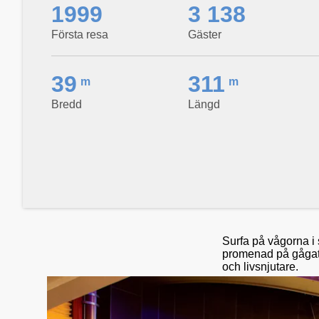
1999
3 138
Första resa
Gäster
39
311
m
m
Bredd
Längd
Surfa på vågorna i
promenad på gågata
och livsnjutare.