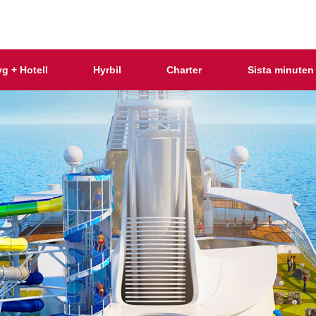
yg + Hotell
Hyrbil
Charter
Sista minuten