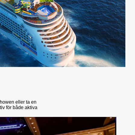
howen eller ta en
iv för både aktiva