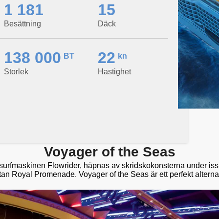
1 181
15
Besättning
Däck
138 000
22
BT
kn
Storlek
Hastighet
Voyager of the Seas
 surfmaskinen Flowrider, häpnas av skridskokonsterna under iss
n Royal Promenade. Voyager of the Seas är ett perfekt alternat