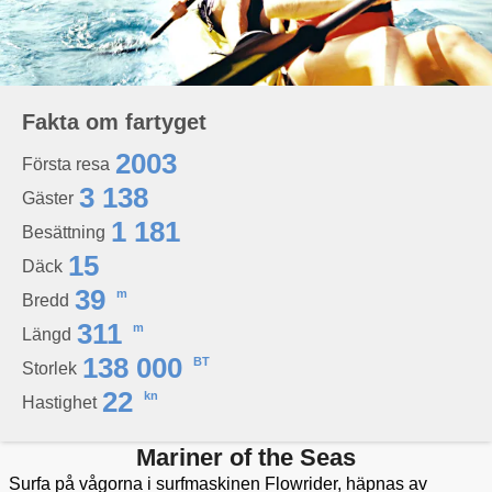
Fakta om fartyget
2003
Första resa
3 138
Gäster
1 181
Besättning
15
Däck
39
m
Bredd
311
m
Längd
138 000
BT
Storlek
22
kn
Hastighet
Mariner of the Seas
Surfa på vågorna i surfmaskinen Flowrider, häpnas av