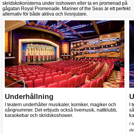
skridskokonsterna under isshowen eller ta en promenad på
gågatan Royal Promenade. Mariner of the Seas är ett perfekt
alternativ för både aktiva och livsnjutare.
Underhållning
U
I teatern underhåller musikaler, komiker, magiker och
I 
sångnummer. Det erbjuds också livemusik, nattklubb,
så
karaokebar och skridskoshower.
ka
I 
de