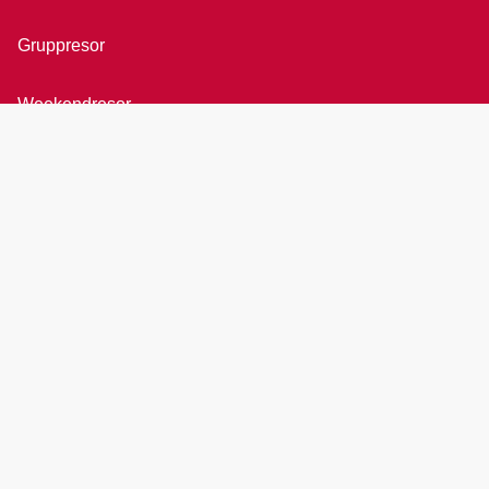
Gruppresor
Weekendresor
Bröllopsresor
Rundresor
All inclusive
Övriga resor
Presentkort
Agent login