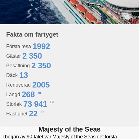
Fakta om fartyget
1992
Första resa
2 350
Gäster
2 350
Besättning
13
Däck
2005
Renoverad
268
m
Längd
73 941
BT
Storlek
22
kn
Hastighet
Majesty of the Seas
I början av 90-talet var Majesty of the Seas det första