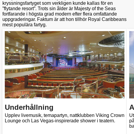
kryssningsfartyget som verkligen kunde kallas för en
”flytande resort”. Trots sin ålder är Majesty of the Seas
fortfarande i högsta grad modern efter flera omfattande
uppgraderingar. Faktum är att hon tillhör Royal Caribbeans
mest populära fartyg.
Underhållning
A
Upplev livemusik, temapartyn, nattklubben Viking Crown
Ut
Lounge och Las Vegas-inspirerade shower i teatern.
på
ba