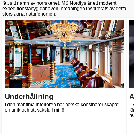
fått sitt namn av norrskenet. MS Nordlys är ett modernt
expeditionsfartyg där även inredningen inspirerats av detta
storslagna naturfenomen.
Underhållning
A
I den maritima interiören har norska konstnärer skapat
Ex
en unik och uttrycksfull miljö.
fö
re