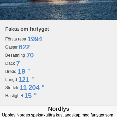
Fakta om fartyget
1994
Första resa
622
Gäster
70
Besättning
7
Däck
19
m
Bredd
121
m
Längd
11 204
BT
Storlek
15
kn
Hastighet
Nordlys
Upplev Norges spektakulära kustlandskap med fartyget som