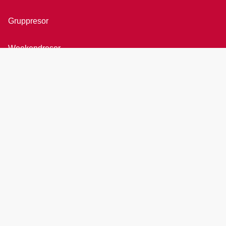
Gruppresor
Weekendresor
Bröllopsresor
Rundresor
All inclusive
Övriga resor
Presentkort
Agent login