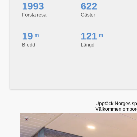
1993
622
Första resa
Gäster
19
121
m
m
Bredd
Längd
Upptäck Norges spe
Välkommen ombord 