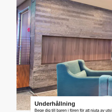
Underhållning
Bege dig till baren i fören för att njuta av uts