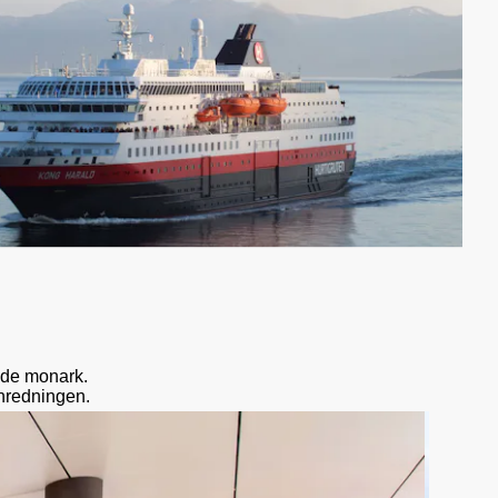
nde monark.
nredningen.