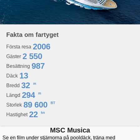
Fakta om fartyget
2006
Första resa
2 550
Gäster
987
Besättning
13
Däck
32
m
Bredd
294
m
Längd
89 600
BT
Storlek
22
kn
Hastighet
MSC Musica
Se en film under stjärnorna på pooldäck, träna med