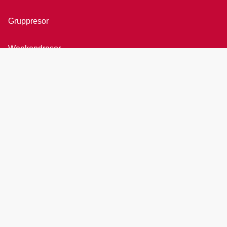
Gruppresor
Weekendresor
Bröllopsresor
Rundresor
All inclusive
Övriga resor
Presentkort
Agent login